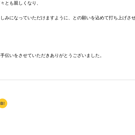
方々とも親しくなり、
楽しみになっていただけますように、との願いを込めて打ち上げさ
お手伝いをさせていただきありがとうございました。
H
at
e
n