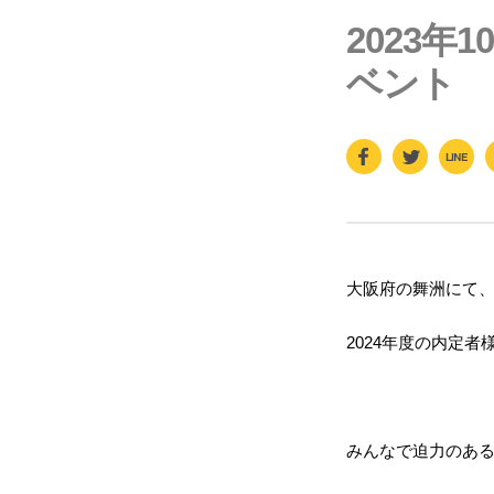
2023
ベント
F
T
Li
a
wi
n
c
tt
e
e
er
b
大阪府の舞洲にて
o
2024年度の内定
o
k
みんなで迫力のあ