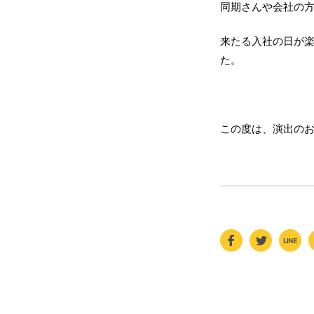
同期さんや会社の
来たる入社の日が
た。
この度は、演出の
F
T
Li
a
wi
n
c
tt
e
e
er