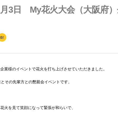
年10月3日 My花火大会（大阪府
H
at
e
n
a
、企業様のイベントで花火を打ち上げさせていただきました。
者様とその先輩方との懇親会イベントです。
る花火を見て笑顔になって緊張が和らいで、