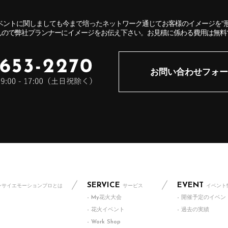
ベントに関しましても今まで培ったネットワーク通じてお客様のイメージを“形
んので弊社プランナーにイメージをお伝え下さい。お見積に係わる費用は無料
お問い合わせフォー
SERVICE
EVENT
ンサイエモーションプロとは
サービス
イベント
- My花火大会
- 開催予定のイベン
- 花火イベント
- 過去の実績
- Work Shop