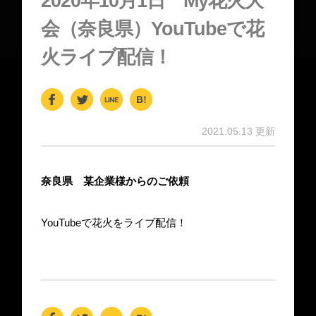
2020年10月1日 My花火大
会（奈良県）YouTubeで花
火ライブ配信！
F
T
Li
H
a
wi
n
at
2021.05.13 更新
c
tt
e
e
e
er
n
奈良県 某企業様からのご依頼
b
a
o
YouTubeで花火をライブ配信！
o
k