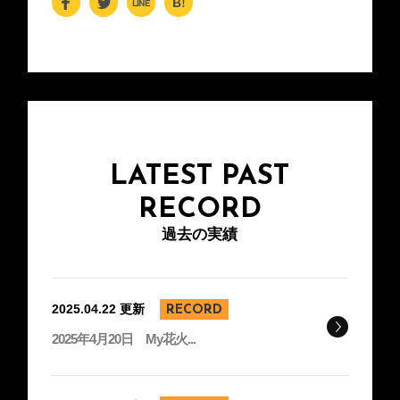
F
T
Li
H
a
wi
n
at
c
tt
e
e
e
er
n
b
a
o
o
LATEST PAST
k
RECORD
過去の実績
2025.04.22 更新
RECORD
2025年4月20日 My花火...