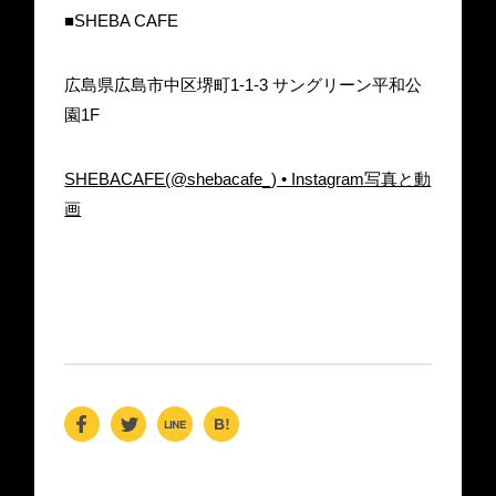
■SHEBA CAFE
広島県広島市中区堺町1-1-3 サングリーン平和公
園1F
SHEBACAFE(@shebacafe_) • Instagram写真と動
画
F
T
Li
H
a
wi
n
at
c
tt
e
e