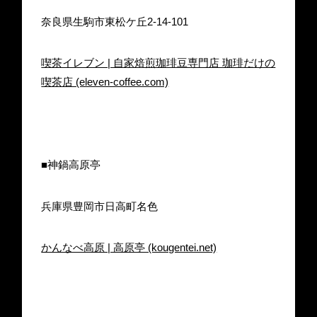
奈良県生駒市東松ケ丘2-14-101
喫茶イレブン | 自家焙煎珈琲豆専門店 珈琲だけの
喫茶店 (eleven-coffee.com)
■神鍋高原亭
兵庫県豊岡市日高町名色
かんなべ高原 | 高原亭 (kougentei.net)