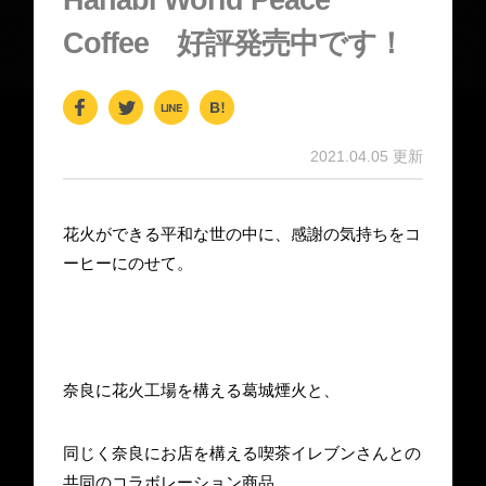
Coffee 好評発売中です！
F
T
Li
H
a
wi
n
at
2021.04.05 更新
c
tt
e
e
e
er
n
花火ができる平和な世の中に、感謝の気持ちをコ
b
a
ーヒーにのせて。
o
o
k
奈良に花火工場を構える葛城煙火と、
同じく奈良にお店を構える喫茶イレブンさんとの
共同のコラボレーション商品